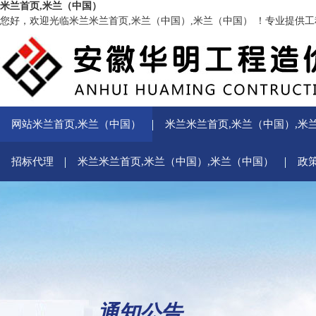
米兰首页,米兰（中国）
您好，欢迎光临米兰米兰首页,米兰（中国）,米兰（中国） ！专业提供
网站米兰首页,米兰（中国）
米兰米兰首页,米兰（中国）,米
招标代理
米兰米兰首页,米兰（中国）,米兰（中国）
政
通知公告