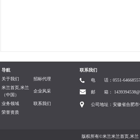
导航
联系我们
关于我们
招标代理
电 话：0551-6466855
米兰首页,米兰
企业风采
邮 箱： 1439394538@q
（中国）
业务领域
联系我们
公司地址：安徽省合肥市
荣誉资质
版权所有©米兰米兰首页,米兰