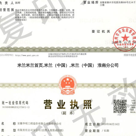
米兰米兰首页,米兰（中国）,米兰（中国） 淮南分公司