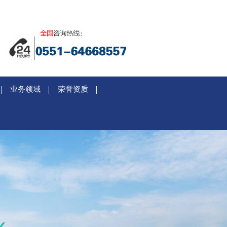
业务领域
荣誉资质