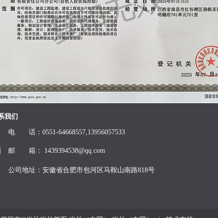
系我们
电 话：0551-64668557,13956057533
邮 箱： 1439394538@qq.com
公司地址：安徽省合肥市包河区马鞍山南路818号