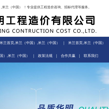
）,米兰（中国） ！专业提供工程造价咨询、招标代理等服务。
米兰首页,米兰（中国）,米兰（中国）
米兰首页,米兰（中国）
国）,米兰（中国）
政策法规
合作共赢
联系我们