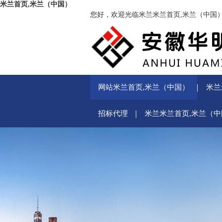
米兰首页,米兰（中国）
您好，欢迎光临米兰米兰首页,米兰（中国
网站米兰首页,米兰（中国）
米兰
招标代理
米兰米兰首页,米兰（中