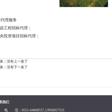
标代理服务
建设工程招标代理；
中央投资项目招标代理；
条：没有上一条了
条：没有下一条了
系我们
电 话：0551-64668557,13956057533