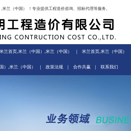
）,米兰（中国） ！专业提供工程造价咨询、招标代理等服务。
米兰首页,米兰（中国）,米兰（中国）
米兰首页,米兰（中国）
国）,米兰（中国）
政策法规
合作共赢
联系我们