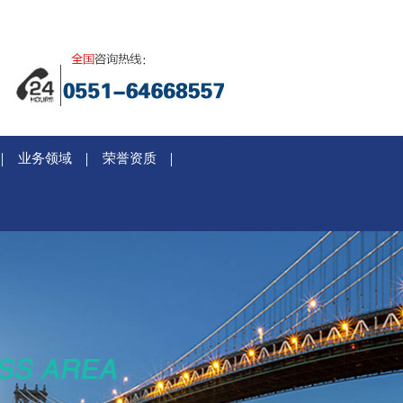
业务领域
荣誉资质