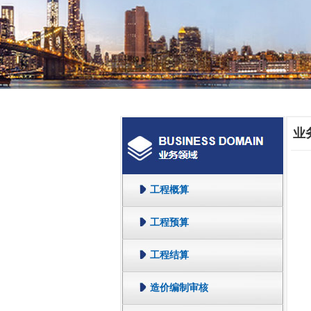
业
工程概算
工程预算
工程结算
造价编制审核