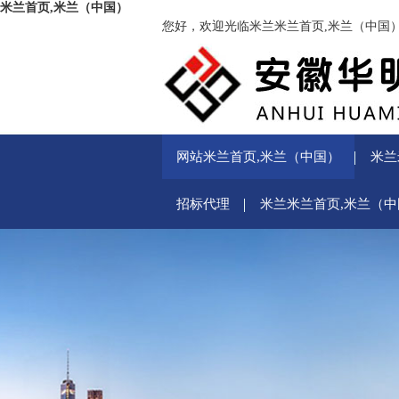
米兰首页,米兰（中国）
您好，欢迎光临米兰米兰首页,米兰（中国
网站米兰首页,米兰（中国）
米兰
招标代理
米兰米兰首页,米兰（中