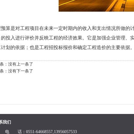
程预算是对工程项目在未来一定时期内的收入和支出情况所做的
目的投入进行评价并反映工程的经济效果。它是加强企业管理、
工计划的依据；也是工程招投标报价和确定工程造价的主要依据
条：没有上一条了
条：没有下一条了
系我们
电 话：0551-64668557,13956057533