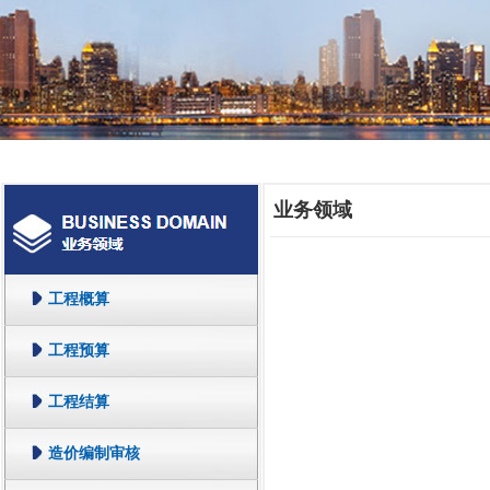
业务领域
工程概算
工程预算
工程结算
造价编制审核