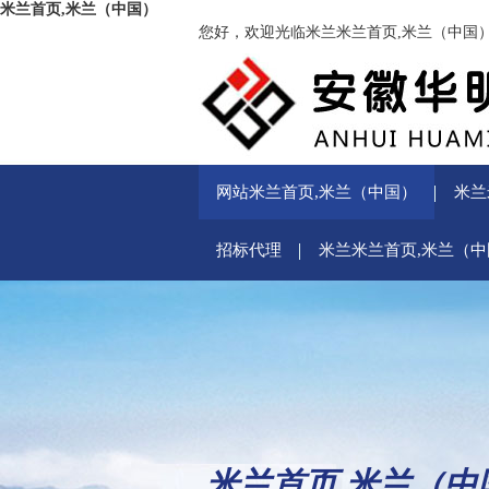
米兰首页,米兰（中国）
您好，欢迎光临米兰米兰首页,米兰（中国
网站米兰首页,米兰（中国）
米兰
招标代理
米兰米兰首页,米兰（中
米兰首页,米兰（中