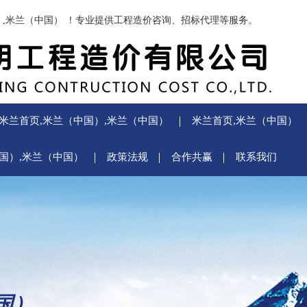
）,米兰（中国） ！专业提供工程造价咨询、招标代理等服务。
米兰首页,米兰（中国）,米兰（中国）
米兰首页,米兰（中国）
国）,米兰（中国）
政策法规
合作共赢
联系我们
国）