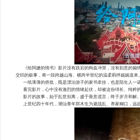
《给阿嬷的情书》影片没有跌宕的狗血冲突，没有刻意的煽
交织的叙事，将一段跨越山海、横跨半世纪的温柔羁绊娓娓道来
一纸薄薄的侨批，既是漂泊游子的家书牵挂，也是陌生人一诺
看完影片，心中没有激烈的情绪起伏，却被这份绵长、纯粹
影片的故事，始于乱世别离，盛于善意谎言，终于岁月和解
上世纪四十年代，潮汕青年郑木生为避战乱、养家糊口，远