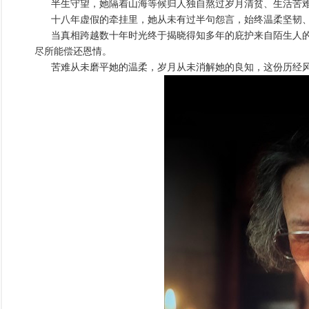
半生守望，她隔着山海等候归人独自熬过岁月清贫、生活苦难
十八年虚假的牵挂里，她从未有过半句怨言，始终温柔坚韧
当真相跨越数十年时光终于揭晓得知多年的庇护来自陌生人的
尽所能偿还恩情。
苦难从未磨平她的温柔，岁月从未消解她的良知，这份历经风