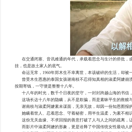
在交通闭塞、音讯难通的年代，承载着思念与生计的侨批，成为
挂，也是故土家人的底气。
命运无常，1960年郑木生不幸离世，本该破碎的生活，却被
曾受木生恩惠的泰国女孩谢南枝不忍得知真相的淑柔阿嬷崩溃
按期寄钱，一守便是整整十八年。
十八年的时光，数千个日夜的坚守，一封封跨越山海的书信，
这场长达十八年的隐瞒，从不是欺骗，而是素昧平生的救赎
谢南枝与淑柔阿嬷素未谋面，无亲无故，却因一份知恩图报的
她瞒着世人、忍着思念、守着秘密，用半生温柔，为素不相识
这份无关血缘、不求回报的善意打破了人与人之间的疏离，让
而影片中淑柔阿嬷的形象，更是诠释了中国传统女性最动人的