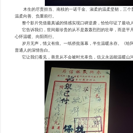
木生的尽责担当、南枝的一诺千金、淑柔的温柔坚韧，三个
温柔向善、负重前行。
整个影片凭借最真诚的情感实现口碑逆袭，恰恰印证了最动人
它告诉我们，世间最珍贵的从不是轰轰烈烈的壮举，而是平凡
心怀温暖、向阳而行。
岁月无声，情义有痕。一纸侨批落幕，半生温暖永存。《给阿
普通人的深情告白。
它让我们看见，善意从不会被时光辜负，信义永远能温暖山河