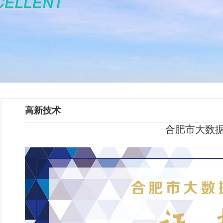
高新技术
合肥市大数