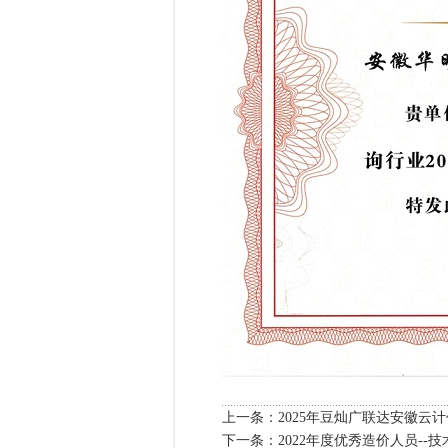
上一条：
2025年豆灿广联达安徽云
下一条：
2022年度优秀造价人员--