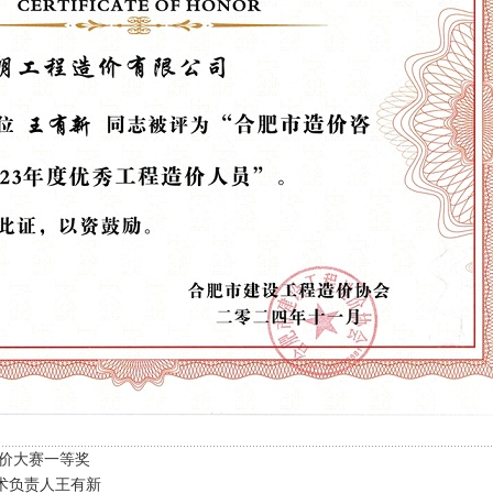
计价大赛一等奖
技术负责人王有新