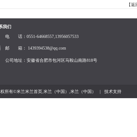
【返
系我们
电 话：0551-64668557,13956057533
邮 箱： 1439394538@qq.com
公司地址：安徽省合肥市包河区马鞍山南路818号
版权所有©米兰米兰首页,米兰（中国）,米兰（中国） | 技术支持
网站管