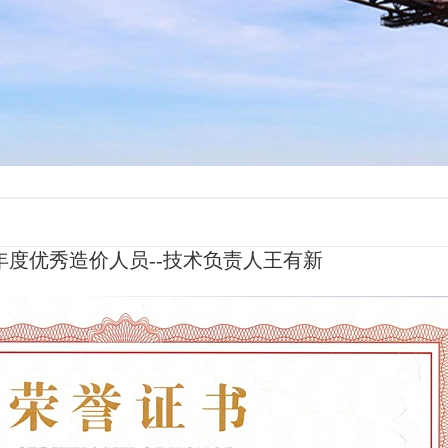
3年度优秀造价人员--技术负责人王有新