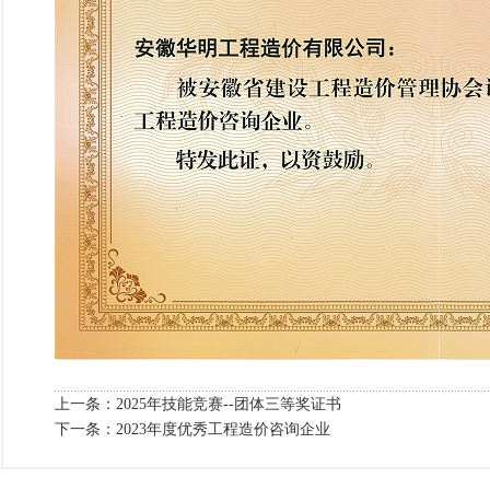
上一条：
2025年技能竞赛--团体三等奖证书
下一条：
2023年度优秀工程造价咨询企业