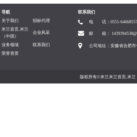
导航
联系我们
关于我们
招标代理
电 话：0551-6466855
米兰首页,米兰
企业风采
邮 箱： 1439394538@q
（中国）
业务领域
联系我们
公司地址：安徽省合肥市
荣誉资质
版权所有©米兰米兰首页,米兰