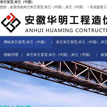
米兰首页,米兰（中国）
您好，欢迎光临米兰米兰首页,米兰（中国）,米兰（中国） ！专业提供
网站米兰首页,米兰（中国）
米兰米兰首页,米兰（中国）,米
招标代理
米兰米兰首页,米兰（中国）,米兰（中国）
政