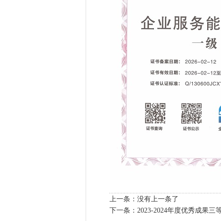
上一条：没有上一条了
下一条：
2023-2024年度优秀成果三