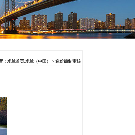
置：米兰首页,米兰（中国） > 造价编制审核