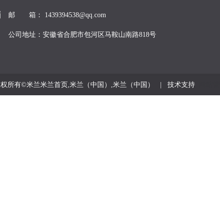
邮 箱： 1439394538@qq.com
公司地址：安徽省合肥市包河区马鞍山南路818号
版权所有©米兰米兰首页,米兰（中国）,米兰（中国） | 技术支持
网站管