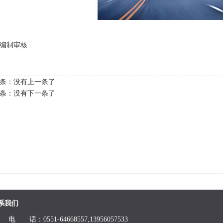
编制审核
条：没有上一条了
条：没有下一条了
系我们
电 话：0551-64668557,13956057533