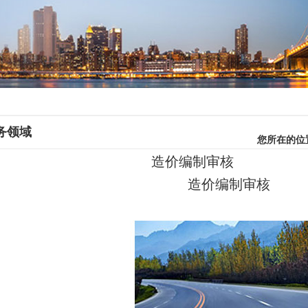
务领域
您所在的位
造价编制审核
造价编制审核