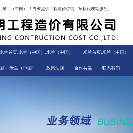
）,米兰（中国） ！专业提供工程造价咨询、招标代理等服务。
米兰首页,米兰（中国）,米兰（中国）
米兰首页,米兰（中国）
国）,米兰（中国）
政策法规
合作共赢
联系我们